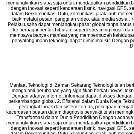
memungkinkan siapa saja untuk mendapatkan pendidikan berk
dengan inovasi seperti kendaraan listrik, navigasi GPS, 
dalam Berkomunikasi Dulu, komunikasi jarak jauh memerlu
baik melalui pesan, panggilan video, atau media sosial.
Pelaku usaha dapat menjangkau pasar global tanpa harus 
ke berbagai bentuk hiburan, seperti streaming musik dan
membawa banyak manfaat yang mempermudah kehidupan man
penyalahgunaan teknologi dapat diminimalisir. Dengan p
D
Manfaat Teknologi di Zaman Sekarang Teknologi telah ber
mengalami perubahan yang signifikan berkat inovasi tek
Dengan adanya internet, informasi dapat diakses denga
perkembangan global. 2. Efisiensi dalam Dunia Kerja Te
perangkat lunak dan sistem cerdas, pekerjaan menjadi 
kecerdasan buatan dalam diagnosis penyakit telah meningka
Transformasi dalam Dunia Pendidikan Dengan adanya tek
memungkinkan siapa saja untuk mendapatkan pendidikan berk
dengan inovasi seperti kendaraan listrik, navigasi GPS, 
dalam Berkomunikasi Dulu, komunikasi jarak jauh memerlu