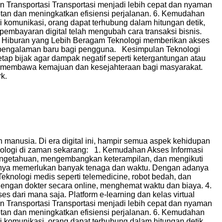
n Transportasi Transportasi menjadi lebih cepat dan nyaman
cetan dan meningkatkan efisiensi perjalanan. 6. Kemudahan
 komunikasi, orang dapat terhubung dalam hitungan detik,
pembayaran digital telah mengubah cara transaksi bisnis.
8. Hiburan yang Lebih Beragam Teknologi memberikan akses
rkan pengalaman baru bagi pengguna. Kesimpulan Teknologi
 bijak agar dampak negatif seperti ketergantungan atau
ang membawa kemajuan dan kesejahteraan bagi masyarakat.
k.
anusia. Di era digital ini, hampir semua aspek kehidupan
knologi di zaman sekarang: 1. Kemudahan Akses Informasi
pengetahuan, mengembangkan keterampilan, dan mengikuti
umnya memerlukan banyak tenaga dan waktu. Dengan adanya
Teknologi medis seperti telemedicine, robot bedah, dan
dengan dokter secara online, menghemat waktu dan biaya. 4.
 dari mana saja. Platform e-learning dan kelas virtual
n Transportasi Transportasi menjadi lebih cepat dan nyaman
cetan dan meningkatkan efisiensi perjalanan. 6. Kemudahan
 komunikasi, orang dapat terhubung dalam hitungan detik,