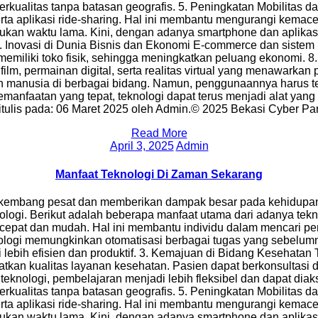
ualitas tanpa batasan geografis. 5. Peningkatan Mobilitas da
serta aplikasi ride-sharing. Hal ini membantu mengurangi kema
kan waktu lama. Kini, dengan adanya smartphone dan aplikasi
 7. Inovasi di Dunia Bisnis dan Ekonomi E-commerce dan sistem 
memiliki toko fisik, sehingga meningkatkan peluang ekonomi. 
 film, permainan digital, serta realitas virtual yang menawa
usia di berbagai bidang. Namun, penggunaannya harus tetap
emanfaatan yang tepat, teknologi dapat terus menjadi alat y
itulis pada: 06 Maret 2025 oleh Admin.© 2025 Bekasi Cyber Par
Read More
March 4, 2025
April 3, 2025
Admin
Manfaat Teknologi Di Zaman Sekarang
kembang pesat dan memberikan dampak besar pada kehidupan m
nologi. Berikut adalah beberapa manfaat utama dari adanya te
n cepat dan mudah. Hal ini membantu individu dalam mencari 
knologi memungkinkan otomatisasi berbagai tugas yang sebel
lebih efisien dan produktif. 3. Kemajuan di Bidang Kesehatan 
tkan kualitas layanan kesehatan. Pasien dapat berkonsultasi 
nologi, pembelajaran menjadi lebih fleksibel dan dapat diakses
ualitas tanpa batasan geografis. 5. Peningkatan Mobilitas da
serta aplikasi ride-sharing. Hal ini membantu mengurangi kema
kan waktu lama. Kini, dengan adanya smartphone dan aplikasi