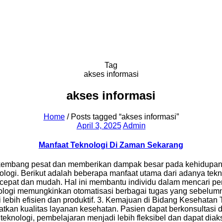
OUR TENANT
BLOG
ABOUT US
CONTACT US
Tag
akses informasi
akses informasi
Home
/
Posts tagged “akses informasi”
March 7, 2025
April 3, 2025
Admin
Manfaat Teknologi Di Zaman Sekarang
kembang pesat dan memberikan dampak besar pada kehidupan m
nologi. Berikut adalah beberapa manfaat utama dari adanya te
n cepat dan mudah. Hal ini membantu individu dalam mencari 
knologi memungkinkan otomatisasi berbagai tugas yang sebel
lebih efisien dan produktif. 3. Kemajuan di Bidang Kesehatan 
tkan kualitas layanan kesehatan. Pasien dapat berkonsultasi 
nologi, pembelajaran menjadi lebih fleksibel dan dapat diakses