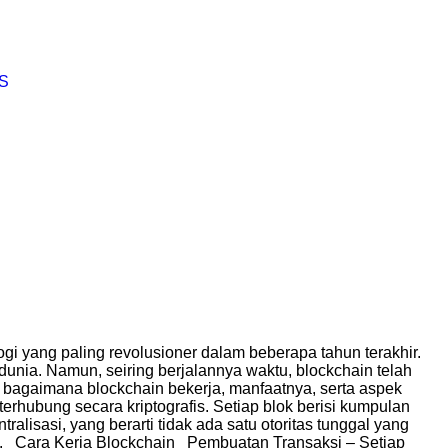
S
i yang paling revolusioner dalam beberapa tahun terakhir.
 dunia. Namun, seiring berjalannya waktu, blockchain telah
 bagaimana blockchain bekerja, manfaatnya, serta aspek
erhubung secara kriptografis. Setiap blok berisi kumpulan
tralisasi, yang berarti tidak ada satu otoritas tunggal yang
si. Cara Kerja Blockchain Pembuatan Transaksi – Setiap