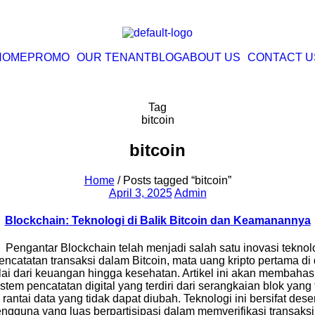
HOME
PROMO
OUR TENANT
BLOG
ABOUT US
CONTACT U
Tag
bitcoin
bitcoin
Home
/
Posts tagged “bitcoin”
March 17, 2025
April 3, 2025
Admin
Blockchain: Teknologi di Balik Bitcoin dan Keamanannya
engantar Blockchain telah menjadi salah satu inovasi teknolog
encatatan transaksi dalam Bitcoin, mata uang kripto pertama di
ai dari keuangan hingga kesehatan. Artikel ini akan membahas
m pencatatan digital yang terdiri dari serangkaian blok yang t
rantai data yang tidak dapat diubah. Teknologi ini bersifat desen
engguna yang luas berpartisipasi dalam memverifikasi transak