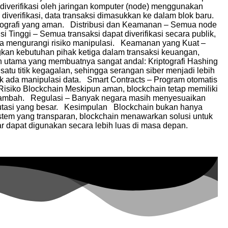
t diverifikasi oleh jaringan komputer (node) menggunakan
diverifikasi, data transaksi dimasukkan ke dalam blok baru.
tografi yang aman. Distribusi dan Keamanan – Semua node
i Tinggi – Semua transaksi dapat diverifikasi secara publik,
gga mengurangi risiko manipulasi. Keamanan yang Kuat –
gkan kebutuhan pihak ketiga dalam transaksi keuangan,
utama yang membuatnya sangat andal: Kriptografi Hashing
satu titik kegagalan, sehingga serangan siber menjadi lebih
ak ada manipulasi data. Smart Contracts – Program otomatis
 Risiko Blockchain Meskipun aman, blockchain tetap memiliki
bertambah. Regulasi – Banyak negara masih menyesuaikan
putasi yang besar. Kesimpulan Blockchain bukan hanya
sistem yang transparan, blockchain menawarkan solusi untuk
gar dapat digunakan secara lebih luas di masa depan.