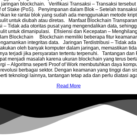
jaringan blockchain. Verifikasi Transaksi – Transaksi tersebu
f of Stake (PoS). Penyimpanan dalam Blok – Setelah transaksi 
hkan ke rantai blok yang sudah ada menggunakan metode krip
ulit untuk diubah atau diretas. Manfaat Blockchain Transparans
 – Tidak ada otoritas pusat yang mengendalikan data, sehin
ulit untuk dimanipulasi. Efisiensi dan Kecepatan – Menghilan
m Blockchain Blockchain memiliki beberapa fitur keamanan 
gamankan integritas data. Jaringan Terdistribusi – Tidak ada 
dilakukan oleh banyak komputer dalam jaringan, memastikan tid
ya terjadi jika persyaratan tertentu terpenuhi. Tantangan dan
i dapat menjadi masalah karena ukuran blockchain yang terus 
ergi – Algoritma seperti Proof of Work membutuhkan daya kom
t merevolusi berbagai sektor. Dengan keamanan yang tinggi dan 
rti teknologi lainnya, tantangan tetap ada dan perlu diatasi a
Read More