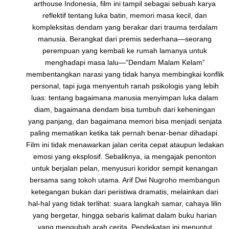
arthouse Indonesia, film ini tampil sebagai sebuah karya
reflektif tentang luka batin, memori masa kecil, dan
kompleksitas dendam yang berakar dari trauma terdalam
manusia. Berangkat dari premis sederhana—seorang
perempuan yang kembali ke rumah lamanya untuk
menghadapi masa lalu—“Dendam Malam Kelam”
membentangkan narasi yang tidak hanya membingkai konflik
personal, tapi juga menyentuh ranah psikologis yang lebih
luas: tentang bagaimana manusia menyimpan luka dalam
diam, bagaimana dendam bisa tumbuh dari keheningan
yang panjang, dan bagaimana memori bisa menjadi senjata
paling mematikan ketika tak pernah benar-benar dihadapi.
Film ini tidak menawarkan jalan cerita cepat ataupun ledakan
emosi yang eksplosif. Sebaliknya, ia mengajak penonton
untuk berjalan pelan, menyusuri koridor sempit kenangan
bersama sang tokoh utama. Arif Dwi Nugroho membangun
ketegangan bukan dari peristiwa dramatis, melainkan dari
hal-hal yang tidak terlihat: suara langkah samar, cahaya lilin
yang bergetar, hingga sebaris kalimat dalam buku harian
yang mengubah arah cerita. Pendekatan ini menuntut