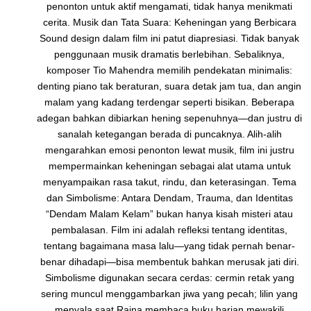
penonton untuk aktif mengamati, tidak hanya menikmati
cerita. Musik dan Tata Suara: Keheningan yang Berbicara
Sound design dalam film ini patut diapresiasi. Tidak banyak
penggunaan musik dramatis berlebihan. Sebaliknya,
komposer Tio Mahendra memilih pendekatan minimalis:
denting piano tak beraturan, suara detak jam tua, dan angin
malam yang kadang terdengar seperti bisikan. Beberapa
adegan bahkan dibiarkan hening sepenuhnya—dan justru di
sanalah ketegangan berada di puncaknya. Alih-alih
mengarahkan emosi penonton lewat musik, film ini justru
mempermainkan keheningan sebagai alat utama untuk
menyampaikan rasa takut, rindu, dan keterasingan. Tema
dan Simbolisme: Antara Dendam, Trauma, dan Identitas
“Dendam Malam Kelam” bukan hanya kisah misteri atau
pembalasan. Film ini adalah refleksi tentang identitas,
tentang bagaimana masa lalu—yang tidak pernah benar-
benar dihadapi—bisa membentuk bahkan merusak jati diri.
Simbolisme digunakan secara cerdas: cermin retak yang
sering muncul menggambarkan jiwa yang pecah; lilin yang
menyala saat Raina membaca buku harian mewakili