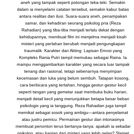
aneh yang tampak seperti potongan teka-teki. Semakin
dalam ia menyelami catatan tersebut, semakin kabur batas
antara realitas dan ilusi. Suara-suara aneh, penampakan
samar, dan kehadiran seorang psikolog pria (Reza
Rahadian) yang tiba-tiba menjadi terlalu dekat dengan
kehidupannya, membuat film ini menjelma menjadi kisah
misteri yang perlahan berubah menjadi pengungkapan
traumatik. Karakter dan Akting: Lapisan Emosi yang
Kompleks Rania Putri tampil memukau sebagai Raina. Ia
mampu menggambarkan karakter yang secara luar tampak
tenang dan rasional, tetapi sebenarnya menyimpan
kecemasan dan luka yang belum sembuh. Tatapan kosong,
cara berbicara yang tertahan, hingga gestur-gestur kecil
seperti tangan yang gemetar saat membuka buku harian,
menjadi detail kecil yang menunjukkan betapa besar beban
psikologis yang ia tanggung. Reza Rahadian juga tampil
memikat sebagai sosok yang ambigu—antara penyelamat
atau justru pemicu. Permainan gestur dan intonasinya
membuat penonton terus bertanya-tanya: apakah ia sekadar
psikolog, atau bagian dari misteri yang lebih gelap? Slamet