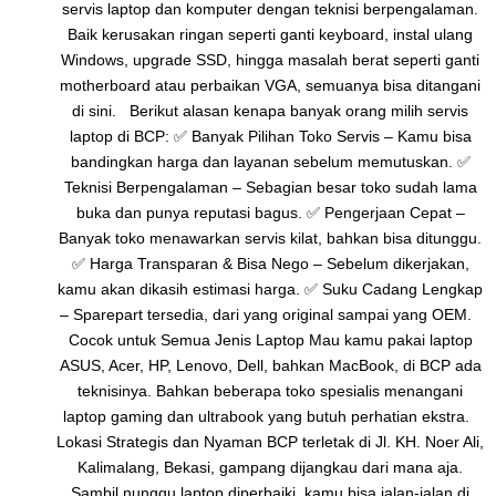
servis laptop dan komputer dengan teknisi berpengalaman.
Baik kerusakan ringan seperti ganti keyboard, instal ulang
Windows, upgrade SSD, hingga masalah berat seperti ganti
motherboard atau perbaikan VGA, semuanya bisa ditangani
di sini. Berikut alasan kenapa banyak orang milih servis
laptop di BCP: ✅ Banyak Pilihan Toko Servis – Kamu bisa
bandingkan harga dan layanan sebelum memutuskan. ✅
Teknisi Berpengalaman – Sebagian besar toko sudah lama
buka dan punya reputasi bagus. ✅ Pengerjaan Cepat –
Banyak toko menawarkan servis kilat, bahkan bisa ditunggu.
✅ Harga Transparan & Bisa Nego – Sebelum dikerjakan,
kamu akan dikasih estimasi harga. ✅ Suku Cadang Lengkap
– Sparepart tersedia, dari yang original sampai yang OEM.
Cocok untuk Semua Jenis Laptop Mau kamu pakai laptop
ASUS, Acer, HP, Lenovo, Dell, bahkan MacBook, di BCP ada
teknisinya. Bahkan beberapa toko spesialis menangani
laptop gaming dan ultrabook yang butuh perhatian ekstra.
Lokasi Strategis dan Nyaman BCP terletak di Jl. KH. Noer Ali,
Kalimalang, Bekasi, gampang dijangkau dari mana aja.
Sambil nunggu laptop diperbaiki, kamu bisa jalan-jalan di