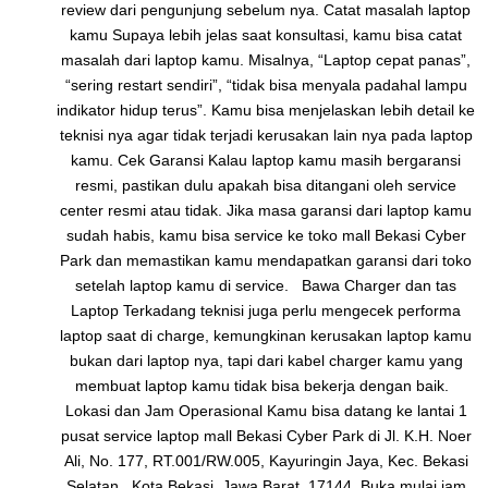
review dari pengunjung sebelum nya. Catat masalah laptop
kamu Supaya lebih jelas saat konsultasi, kamu bisa catat
masalah dari laptop kamu. Misalnya, “Laptop cepat panas”,
“sering restart sendiri”, “tidak bisa menyala padahal lampu
indikator hidup terus”. Kamu bisa menjelaskan lebih detail ke
teknisi nya agar tidak terjadi kerusakan lain nya pada laptop
kamu. Cek Garansi Kalau laptop kamu masih bergaransi
resmi, pastikan dulu apakah bisa ditangani oleh service
center resmi atau tidak. Jika masa garansi dari laptop kamu
sudah habis, kamu bisa service ke toko mall Bekasi Cyber
Park dan memastikan kamu mendapatkan garansi dari toko
setelah laptop kamu di service. Bawa Charger dan tas
Laptop Terkadang teknisi juga perlu mengecek performa
laptop saat di charge, kemungkinan kerusakan laptop kamu
bukan dari laptop nya, tapi dari kabel charger kamu yang
membuat laptop kamu tidak bisa bekerja dengan baik.
Lokasi dan Jam Operasional Kamu bisa datang ke lantai 1
pusat service laptop mall Bekasi Cyber Park di Jl. K.H. Noer
Ali, No. 177, RT.001/RW.005, Kayuringin Jaya, Kec. Bekasi
Selatan., Kota Bekasi, Jawa Barat. 17144. Buka mulai jam