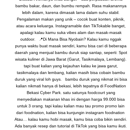
bambu bakar, daun, dan bumbu rempah. Rasa makanannya
lebih dalam, karena dimasak lama dalam suhu stabil.
Pengalaman makan yang unik – cocok buat konten, piknik,
atau acara keluarga. Instagramable dan TikTokable banget,
apalagi kalau kamu suka vibes alam dan masak-masak
outdoor. 📍Di Mana Bisa Nyobain? Kalau kamu nggak
punya waktu buat masak sendiri, kamu bisa cari di beberapa
daerah yang menjual bambu duruk siap santap, seperti: Spot
wisata kuliner di Jawa Barat (Garut, Tasikmalaya, Lembang).
tapi buat kalian yang kejauhan kalau ke jawa garut,
tasikmalaya dan lembang, kalian masih bisa cobain bambu
duruk yang viral loh guys. bambu duruk yang nikmat ini bisa
kalian nikmati hanya di bekasi, lebih tepatnya di FoodNation
Bekasi Cyber Park. satu satunya foodcourt yang
menyediakan makanan khas ini dengan harga 99.000 bisa
untuk 3 orang. tapi kalau kalian mau tau promo promo lain
dari foodnation, kalian bisa kunjungin instagram foodnation
Atau… kalau kamu hobi masak, kamu bisa coba bikin sendiri.
Ada banyak resep dan tutorial di TikTok yang bisa kamu ikuti.