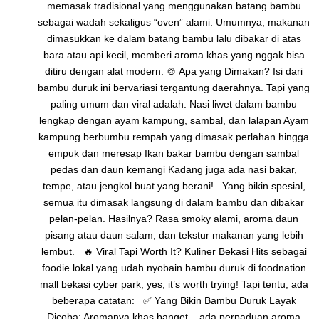
memasak tradisional yang menggunakan batang bambu
sebagai wadah sekaligus “oven” alami. Umumnya, makanan
dimasukkan ke dalam batang bambu lalu dibakar di atas
bara atau api kecil, memberi aroma khas yang nggak bisa
ditiru dengan alat modern. 🍲 Apa yang Dimakan? Isi dari
bambu duruk ini bervariasi tergantung daerahnya. Tapi yang
paling umum dan viral adalah: Nasi liwet dalam bambu
lengkap dengan ayam kampung, sambal, dan lalapan Ayam
kampung berbumbu rempah yang dimasak perlahan hingga
empuk dan meresap Ikan bakar bambu dengan sambal
pedas dan daun kemangi Kadang juga ada nasi bakar,
tempe, atau jengkol buat yang berani! Yang bikin spesial,
semua itu dimasak langsung di dalam bambu dan dibakar
pelan-pelan. Hasilnya? Rasa smoky alami, aroma daun
pisang atau daun salam, dan tekstur makanan yang lebih
lembut. 🔥 Viral Tapi Worth It? Kuliner Bekasi Hits sebagai
foodie lokal yang udah nyobain bambu duruk di foodnation
mall bekasi cyber park, yes, it’s worth trying! Tapi tentu, ada
beberapa catatan: ✅ Yang Bikin Bambu Duruk Layak
Dicoba: Aromanya khas banget – ada perpaduan aroma