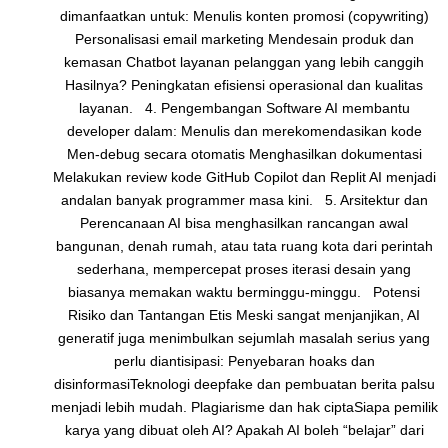
dimanfaatkan untuk: Menulis konten promosi (copywriting)
Personalisasi email marketing Mendesain produk dan
kemasan Chatbot layanan pelanggan yang lebih canggih
Hasilnya? Peningkatan efisiensi operasional dan kualitas
layanan. 4. Pengembangan Software AI membantu
developer dalam: Menulis dan merekomendasikan kode
Men-debug secara otomatis Menghasilkan dokumentasi
Melakukan review kode GitHub Copilot dan Replit AI menjadi
andalan banyak programmer masa kini. 5. Arsitektur dan
Perencanaan AI bisa menghasilkan rancangan awal
bangunan, denah rumah, atau tata ruang kota dari perintah
sederhana, mempercepat proses iterasi desain yang
biasanya memakan waktu berminggu-minggu. Potensi
Risiko dan Tantangan Etis Meski sangat menjanjikan, AI
generatif juga menimbulkan sejumlah masalah serius yang
perlu diantisipasi: Penyebaran hoaks dan
disinformasiTeknologi deepfake dan pembuatan berita palsu
menjadi lebih mudah. Plagiarisme dan hak ciptaSiapa pemilik
karya yang dibuat oleh AI? Apakah AI boleh “belajar” dari