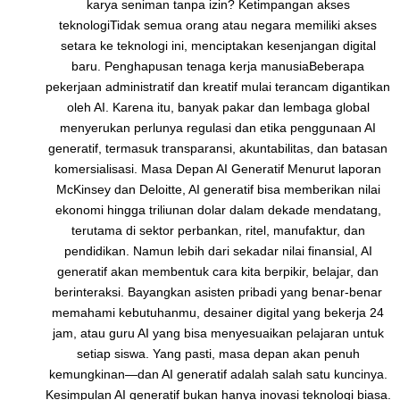
karya seniman tanpa izin? Ketimpangan akses
teknologiTidak semua orang atau negara memiliki akses
setara ke teknologi ini, menciptakan kesenjangan digital
baru. Penghapusan tenaga kerja manusiaBeberapa
pekerjaan administratif dan kreatif mulai terancam digantikan
oleh AI. Karena itu, banyak pakar dan lembaga global
menyerukan perlunya regulasi dan etika penggunaan AI
generatif, termasuk transparansi, akuntabilitas, dan batasan
komersialisasi. Masa Depan AI Generatif Menurut laporan
McKinsey dan Deloitte, AI generatif bisa memberikan nilai
ekonomi hingga triliunan dolar dalam dekade mendatang,
terutama di sektor perbankan, ritel, manufaktur, dan
pendidikan. Namun lebih dari sekadar nilai finansial, AI
generatif akan membentuk cara kita berpikir, belajar, dan
berinteraksi. Bayangkan asisten pribadi yang benar-benar
memahami kebutuhanmu, desainer digital yang bekerja 24
jam, atau guru AI yang bisa menyesuaikan pelajaran untuk
setiap siswa. Yang pasti, masa depan akan penuh
kemungkinan—dan AI generatif adalah salah satu kuncinya.
Kesimpulan AI generatif bukan hanya inovasi teknologi biasa.