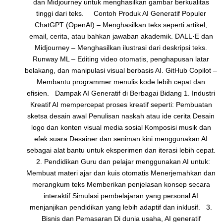
dan Midjourney untuk menghasilkan gambar berkualitas
tinggi dari teks. Contoh Produk AI Generatif Populer
ChatGPT (OpenAI) – Menghasilkan teks seperti artikel,
email, cerita, atau bahkan jawaban akademik. DALL·E dan
Midjourney – Menghasilkan ilustrasi dari deskripsi teks.
Runway ML – Editing video otomatis, penghapusan latar
belakang, dan manipulasi visual berbasis AI. GitHub Copilot –
Membantu programmer menulis kode lebih cepat dan
efisien. Dampak AI Generatif di Berbagai Bidang 1. Industri
Kreatif AI mempercepat proses kreatif seperti: Pembuatan
sketsa desain awal Penulisan naskah atau ide cerita Desain
logo dan konten visual media sosial Komposisi musik dan
efek suara Desainer dan seniman kini menggunakan AI
sebagai alat bantu untuk eksperimen dan iterasi lebih cepat.
2. Pendidikan Guru dan pelajar menggunakan AI untuk:
Membuat materi ajar dan kuis otomatis Menerjemahkan dan
merangkum teks Memberikan penjelasan konsep secara
interaktif Simulasi pembelajaran yang personal AI
menjanjikan pendidikan yang lebih adaptif dan inklusif. 3.
Bisnis dan Pemasaran Di dunia usaha, AI generatif