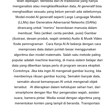
telah dipelajari. Berbeda dari AI tradisional yang hanya
menganalisis atau mengklasifikasikan data, AI generatif bisa
menghasilkan sesuatu yang belum pernah ada sebelumnya.
Model-model AI generatif seperti Large Language Models
(LLMs) dan Generative Adversarial Networks (GANs)
dirancang untuk “meniru” kecerdasan manusia dalam
membuat: Teks (artikel, cerita pendek, puisi) Gambar
(ilustrasi, desain produk, wajah sintetis) Audio & Musik Video
Kode pemrograman Cara Kerja AI AI bekerja dengan cara
memproses data dalam jumlah besar menggunakan
algoritma dan model matematis. Salah satu metode paling
popular adalah machine learning, di mana sistem belajar dari
data yang diberikan tanpa perlu di program secara eksplisit.
Contohnya: Jika kita ingin AI mengenali gambar kucing, kita
memberinya ribuan gambar kucing. Semakin banyak data,
semakin akurat kemampuan AI untuk mengenali objek
tersebut. AI diterapkan dalam kehidupan sehari hari, dari
smartphone dengan fitur fitur pengenalan wajah, asisten
suara, kamera pintar. Media sosial dengan algoritma yang
menentukan konten yang tampil di beranda. Transportasi