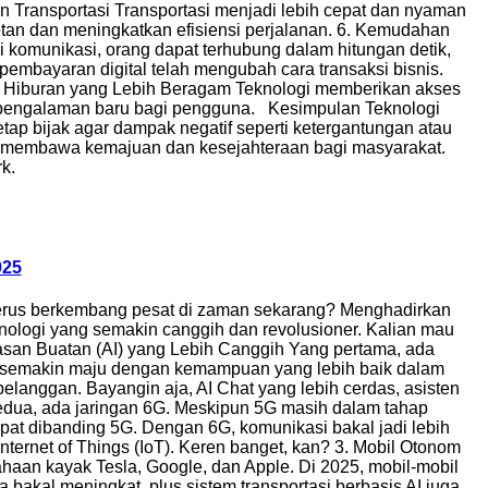
n Transportasi Transportasi menjadi lebih cepat dan nyaman
cetan dan meningkatkan efisiensi perjalanan. 6. Kemudahan
 komunikasi, orang dapat terhubung dalam hitungan detik,
pembayaran digital telah mengubah cara transaksi bisnis.
8. Hiburan yang Lebih Beragam Teknologi memberikan akses
rkan pengalaman baru bagi pengguna. Kesimpulan Teknologi
 bijak agar dampak negatif seperti ketergantungan atau
ang membawa kemajuan dan kesejahteraan bagi masyarakat.
k.
025
 terus berkembang pesat di zaman sekarang? Menghadirkan
nologi yang semakin canggih dan revolusioner. Kalian mau
dasan Buatan (AI) yang Lebih Canggih Yang pertama, ada
an semakin maju dengan kemampuan yang lebih baik dalam
elanggan. Bayangin aja, AI Chat yang lebih cerdas, asisten
 kedua, ada jaringan 6G. Meskipun 5G masih dalam tahap
pat dibanding 5G. Dengan 6G, komunikasi bakal jadi lebih
nternet of Things (IoT). Keren banget, kan? 3. Mobil Otonom
haan kayak Tesla, Google, dan Apple. Di 2025, mobil-mobil
 bakal meningkat, plus sistem transportasi berbasis AI juga