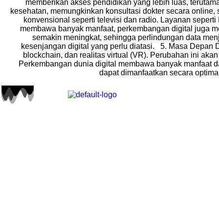
memberikan akses pendidikan yang lebih luas, terutama
kesehatan, memungkinkan konsultasi dokter secara online
konvensional seperti televisi dan radio. Layanan sepert
membawa banyak manfaat, perkembangan digital juga meng
semakin meningkat, sehingga perlindungan data menjad
kesenjangan digital yang perlu diatasi. 5. Masa Depan D
blockchain, dan realitas virtual (VR). Perubahan ini a
Perkembangan dunia digital membawa banyak manfaat dan
dapat dimanfaatkan secara optima
Bekasi Cybe
Jl. KH. Noer Al
📍
Bekasi, Jawa B
📞
(021) 8845556
🛒
Opening Hours