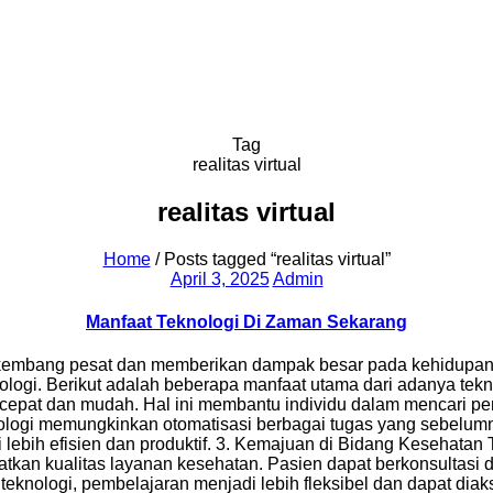
OUR TENANT
BLOG
ABOUT US
CONTACT US
Tag
realitas virtual
realitas virtual
Home
/
Posts tagged “realitas virtual”
March 7, 2025
April 3, 2025
Admin
Manfaat Teknologi Di Zaman Sekarang
kembang pesat dan memberikan dampak besar pada kehidupan m
nologi. Berikut adalah beberapa manfaat utama dari adanya te
n cepat dan mudah. Hal ini membantu individu dalam mencari 
knologi memungkinkan otomatisasi berbagai tugas yang sebel
lebih efisien dan produktif. 3. Kemajuan di Bidang Kesehatan 
tkan kualitas layanan kesehatan. Pasien dapat berkonsultasi 
nologi, pembelajaran menjadi lebih fleksibel dan dapat diakses