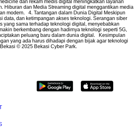
emedicine dan rekam medis digital meningkatkan layanan
. Hiburan dan Media Streaming digital menggantikan media
iburan modern. 4. Tantangan dalam Dunia Digital Meskipun
i data, dan ketimpangan akses teknologi. Serangan siber
ses yang sama terhadap teknologi digital, menyebabkan
semakin berkembang dengan hadirnya teknologi seperti 5G,
enciptakan peluang baru dalam dunia digital. Kesimpulan
an yang ada harus dihadapi dengan bijak agar teknologi
 Bekasi © 2025 Bekasi Cyber Park.
Follow US
T
Download BCP Rewards
S
T
S