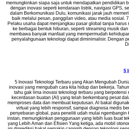
memungkinkan siapa saja untuk mendapatkan pendidikan berk
dengan inovasi seperti kendaraan listrik, navigasi GPS, 
dalam Berkomunikasi Dulu, komunikasi jarak jauh memerlu
baik melalui pesan, panggilan video, atau media sosial.
Pelaku usaha dapat menjangkau pasar global tanpa harus 
ke berbagai bentuk hiburan, seperti streaming musik dan
membawa banyak manfaat yang mempermudah kehidupan man
penyalahgunaan teknologi dapat diminimalisir. Dengan p
D
5 
5 Inovasi Teknologi Terbaru yang Akan Mengubah Dunia d
inovasi yang mengubah cara kita hidup dan bekerja. Tahu
tahu gak lima inovasi teknologi terbaru yang berpoten
kecerdasan buatan (AI) yang telah berkembang pesat da
memproses data dan membuat keputusan. AI bakal digunakan 
virtual yang lebih responsif, sampai diagnosa medis b
penyebaran global, para peneliti udah mulai ngembangin 
instan, memungkinkan penggunaan yang lebih luas buat tekno
yang Lebih Aman dan Efisien Yang ketiga, ada mobil otono
ini diprediksi bakal semakin canggih dengan teknologi sens