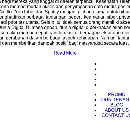
 bagi mereka yang tinggal di daerah terpencil. Kesehatan Tel
, serta mempermudah akses dan penyimpanan data medis pasien
i Netflix, YouTube, dan Spotify menjadi pilihan utama untuk h
hadirkan berbagai tantangan, seperti keamanan siber, privas
i prioritas utama. Selain itu, tidak semua orang memiliki ak
unia Digital Di masa depan, dunia digital diperkirakan akan 
kan semakin mempercepat transformasi di berbagai sektor dan m
 perubahan dalam berbagai aspek kehidupan. Namun, tantang
l dan memberikan dampak positif bagi masyarakat secara luas.
Read More
More Info
r Park Mall
PROMO
OUR TENAN
i No.177, Marga Jaya, Bekasi Selatan,
BLOG
arat 17141
ABOUT US
CONTACT U
: 10 AM - 10 PM
PROMO
OUR TENAN
BLOG
ABOUT US
CONTACT U