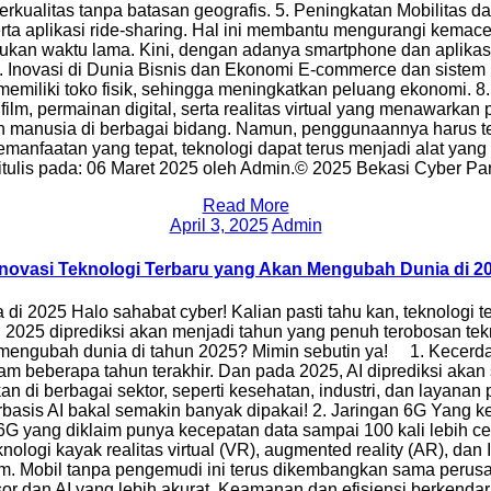
ualitas tanpa batasan geografis. 5. Peningkatan Mobilitas da
serta aplikasi ride-sharing. Hal ini membantu mengurangi kema
kan waktu lama. Kini, dengan adanya smartphone dan aplikasi
 7. Inovasi di Dunia Bisnis dan Ekonomi E-commerce dan sistem 
memiliki toko fisik, sehingga meningkatkan peluang ekonomi. 
 film, permainan digital, serta realitas virtual yang menawa
usia di berbagai bidang. Namun, penggunaannya harus tetap
emanfaatan yang tepat, teknologi dapat terus menjadi alat y
itulis pada: 06 Maret 2025 oleh Admin.© 2025 Bekasi Cyber Par
Read More
March 6, 2025
April 3, 2025
Admin
Inovasi Teknologi Terbaru yang Akan Mengubah Dunia di 2
i 2025 Halo sahabat cyber! Kalian pasti tahu kan, teknologi
n 2025 diprediksi akan menjadi tahun yang penuh terobosan tek
si mengubah dunia di tahun 2025? Mimin sebutin ya! 1. Kecer
lam beberapa tahun terakhir. Dan pada 2025, AI diprediksi ak
di berbagai sektor, seperti kesehatan, industri, dan layanan p
erbasis AI bakal semakin banyak dipakai! 2. Jaringan 6G Yang
6G yang diklaim punya kecepatan data sampai 100 kali lebih ce
logi kayak realitas virtual (VR), augmented reality (AR), dan I
m. Mobil tanpa pengemudi ini terus dikembangkan sama perusa
or dan AI yang lebih akurat. Keamanan dan efisiensi berkendara