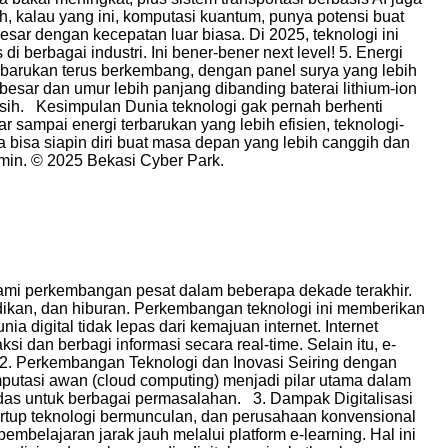
, kalau yang ini, komputasi kuantum, punya potensi buat
ar dengan kecepatan luar biasa. Di 2025, teknologi ini
berbagai industri. Ini bener-bener next level! 5. Energi
erbarukan terus berkembang, dengan panel surya yang lebih
h besar dan umur lebih panjang dibanding baterai lithium-ion
ersih. Kesimpulan Dunia teknologi gak pernah berhenti
 sampai energi terbarukan yang lebih efisien, teknologi-
 bisa siapin diri buat masa depan yang lebih canggih dan
dmin. © 2025 Bekasi Cyber Park.
lami perkembangan pesat dalam beberapa dekade terakhir.
dikan, dan hiburan. Perkembangan teknologi ini memberikan
a digital tidak lepas dari kemajuan internet. Internet
 dan berbagi informasi secara real-time. Selain itu, e-
. Perkembangan Teknologi dan Inovasi Seiring dengan
omputasi awan (cloud computing) menjadi pilar utama dalam
erdas untuk berbagai permasalahan. 3. Dampak Digitalisasi
tartup teknologi bermunculan, dan perusahaan konvensional
mbelajaran jarak jauh melalui platform e-learning. Hal ini