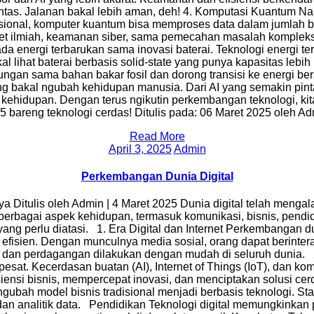
ntas. Jalanan bakal lebih aman, deh! 4. Komputasi Kuantum Nah
sional, komputer kuantum bisa memproses data dalam jumlah bes
set ilmiah, keamanan siber, sama pemecahan masalah kompleks di 
da energi terbarukan sama inovasi baterai. Teknologi energi t
kal lihat baterai berbasis solid-state yang punya kapasitas lebi
tungan sama bahan bakar fosil dan dorong transisi ke energi b
g bakal ngubah kehidupan manusia. Dari AI yang semakin pintar
 kehidupan. Dengan terus ngikutin perkembangan teknologi, kita
5 bareng teknologi cerdas! Ditulis pada: 06 Maret 2025 oleh A
Read More
March 4, 2025
April 3, 2025
Admin
Perkembangan Dunia Digital
 Ditulis oleh Admin | 4 Maret 2025 Dunia digital telah menga
berbagai aspek kehidupan, termasuk komunikasi, bisnis, pendi
g perlu diatasi. 1. Era Digital dan Internet Perkembangan duni
isien. Dengan munculnya media sosial, orang dapat berinteraksi
dan perdagangan dilakukan dengan mudah di seluruh dunia. 2
esat. Kecerdasan buatan (AI), Internet of Things (IoT), dan k
isiensi bisnis, mempercepat inovasi, dan menciptakan solusi c
gubah model bisnis tradisional menjadi berbasis teknologi. S
an analitik data. Pendidikan Teknologi digital memungkinkan pe