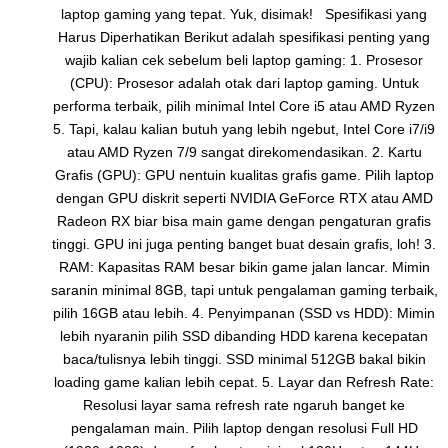
laptop gaming yang tepat. Yuk, disimak! Spesifikasi yang
Harus Diperhatikan Berikut adalah spesifikasi penting yang
wajib kalian cek sebelum beli laptop gaming: 1. Prosesor
(CPU): Prosesor adalah otak dari laptop gaming. Untuk
performa terbaik, pilih minimal Intel Core i5 atau AMD Ryzen
5. Tapi, kalau kalian butuh yang lebih ngebut, Intel Core i7/i9
atau AMD Ryzen 7/9 sangat direkomendasikan. 2. Kartu
Grafis (GPU): GPU nentuin kualitas grafis game. Pilih laptop
dengan GPU diskrit seperti NVIDIA GeForce RTX atau AMD
Radeon RX biar bisa main game dengan pengaturan grafis
tinggi. GPU ini juga penting banget buat desain grafis, loh! 3.
RAM: Kapasitas RAM besar bikin game jalan lancar. Mimin
saranin minimal 8GB, tapi untuk pengalaman gaming terbaik,
pilih 16GB atau lebih. 4. Penyimpanan (SSD vs HDD): Mimin
lebih nyaranin pilih SSD dibanding HDD karena kecepatan
baca/tulisnya lebih tinggi. SSD minimal 512GB bakal bikin
loading game kalian lebih cepat. 5. Layar dan Refresh Rate:
Resolusi layar sama refresh rate ngaruh banget ke
pengalaman main. Pilih laptop dengan resolusi Full HD