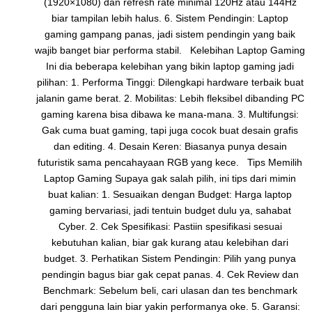
(1920×1080) dan refresh rate minimal 120Hz atau 144Hz
biar tampilan lebih halus. 6. Sistem Pendingin: Laptop
gaming gampang panas, jadi sistem pendingin yang baik
wajib banget biar performa stabil. Kelebihan Laptop Gaming
Ini dia beberapa kelebihan yang bikin laptop gaming jadi
pilihan: 1. Performa Tinggi: Dilengkapi hardware terbaik buat
jalanin game berat. 2. Mobilitas: Lebih fleksibel dibanding PC
gaming karena bisa dibawa ke mana-mana. 3. Multifungsi:
Gak cuma buat gaming, tapi juga cocok buat desain grafis
dan editing. 4. Desain Keren: Biasanya punya desain
futuristik sama pencahayaan RGB yang kece. Tips Memilih
Laptop Gaming Supaya gak salah pilih, ini tips dari mimin
buat kalian: 1. Sesuaikan dengan Budget: Harga laptop
gaming bervariasi, jadi tentuin budget dulu ya, sahabat
Cyber. 2. Cek Spesifikasi: Pastiin spesifikasi sesuai
kebutuhan kalian, biar gak kurang atau kelebihan dari
budget. 3. Perhatikan Sistem Pendingin: Pilih yang punya
pendingin bagus biar gak cepat panas. 4. Cek Review dan
Benchmark: Sebelum beli, cari ulasan dan tes benchmark
dari pengguna lain biar yakin performanya oke. 5. Garansi: