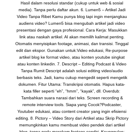
Hasil dalam resolusi standar (cukup untuk web & sosial
media). Tanpa perlu daftar akun. 6. Lumen5 – Artikel Jadi
Video Tanpa Ribet Kamu punya blog tapi ingin menjangkau
audiens video? Lumen5 bisa mengubah artikel jadi video
presentasi dengan gaya profesional. Cara Kerja: Masukkan
link atau naskah artikel. AI akan memilih kalimat penting.
Otomatis menyisipkan footage, animasi, dan transisi. Tinggal
edit dan ekspor. Gunakan untuk:Video edukasi, Re-purpose
artikel blog ke format video, atau konten youtube singkat
atau konten linkedin. 7. Descript – Editing Podcast & Video
Tanpa Rumit Descript adalah solusi editing video/audio
berbasis teks. Jadi, kamu cukup mengedit seperti mengetik
dokumen. Fitur Utama: Transkripsi otomatis. Hapus kata-
kata filler seperti “eh”, “hmm”, “kayak”, dll. Overdub:
Tambahkan suara narasi dari teks. Screen recording &
remote interview tools. Siapa yang Cocok?Podcaster,
Youtuber edukasi, atau content creator yang ingin efisiensi
editing. 8. Pictory – Video Story dari Artikel atau Skrip Pictory
memungkinkan kamu membuat video pendek dari artikel
blog, tanpa perlu merekam footage sendiri. Keunggulan: