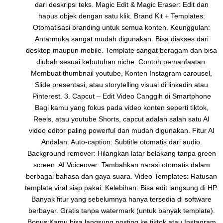
dari deskripsi teks. Magic Edit & Magic Eraser: Edit dan
hapus objek dengan satu klik. Brand Kit + Templates:
Otomatisasi branding untuk semua konten. Keunggulan:
Antarmuka sangat mudah digunakan. Bisa diakses dari
desktop maupun mobile. Template sangat beragam dan bisa
diubah sesuai kebutuhan niche. Contoh pemanfaatan:
Membuat thumbnail youtube, Konten Instagram carousel,
Slide presentasi, atau storytelling visual di linkedin atau
Pinterest. 3. Capcut – Edit Video Canggih di Smartphone
Bagi kamu yang fokus pada video konten seperti tiktok,
Reels, atau youtube Shorts, capcut adalah salah satu AI
video editor paling powerful dan mudah digunakan. Fitur AI
Andalan: Auto-caption: Subtitle otomatis dari audio.
Background remover: Hilangkan latar belakang tanpa green
screen. AI Voiceover: Tambahkan narasi otomatis dalam
berbagai bahasa dan gaya suara. Video Templates: Ratusan
template viral siap pakai. Kelebihan: Bisa edit langsung di HP.
Banyak fitur yang sebelumnya hanya tersedia di software
berbayar. Gratis tanpa watermark (untuk banyak template).
Bonus:Kamu bisa langsung posting ke tiktok atau Instagram