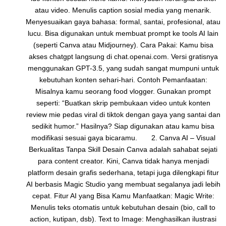
atau video. Menulis caption sosial media yang menarik.
Menyesuaikan gaya bahasa: formal, santai, profesional, atau
lucu. Bisa digunakan untuk membuat prompt ke tools AI lain
(seperti Canva atau Midjourney). Cara Pakai: Kamu bisa
akses chatgpt langsung di chat.openai.com. Versi gratisnya
menggunakan GPT-3.5, yang sudah sangat mumpuni untuk
kebutuhan konten sehari-hari. Contoh Pemanfaatan:
Misalnya kamu seorang food vlogger. Gunakan prompt
seperti: “Buatkan skrip pembukaan video untuk konten
review mie pedas viral di tiktok dengan gaya yang santai dan
sedikit humor.” Hasilnya? Siap digunakan atau kamu bisa
modifikasi sesuai gaya bicaramu. 2. Canva AI – Visual
Berkualitas Tanpa Skill Desain Canva adalah sahabat sejati
para content creator. Kini, Canva tidak hanya menjadi
platform desain grafis sederhana, tetapi juga dilengkapi fitur
AI berbasis Magic Studio yang membuat segalanya jadi lebih
cepat. Fitur AI yang Bisa Kamu Manfaatkan: Magic Write:
Menulis teks otomatis untuk kebutuhan desain (bio, call to
action, kutipan, dsb). Text to Image: Menghasilkan ilustrasi