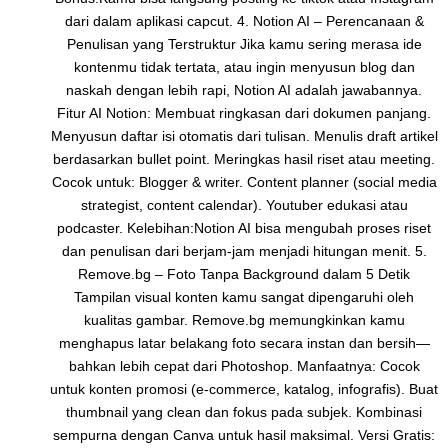
dari dalam aplikasi capcut. 4. Notion AI – Perencanaan &
Penulisan yang Terstruktur Jika kamu sering merasa ide
kontenmu tidak tertata, atau ingin menyusun blog dan
naskah dengan lebih rapi, Notion AI adalah jawabannya.
Fitur AI Notion: Membuat ringkasan dari dokumen panjang.
Menyusun daftar isi otomatis dari tulisan. Menulis draft artikel
berdasarkan bullet point. Meringkas hasil riset atau meeting.
Cocok untuk: Blogger & writer. Content planner (social media
strategist, content calendar). Youtuber edukasi atau
podcaster. Kelebihan:Notion AI bisa mengubah proses riset
dan penulisan dari berjam-jam menjadi hitungan menit. 5.
Remove.bg – Foto Tanpa Background dalam 5 Detik
Tampilan visual konten kamu sangat dipengaruhi oleh
kualitas gambar. Remove.bg memungkinkan kamu
menghapus latar belakang foto secara instan dan bersih—
bahkan lebih cepat dari Photoshop. Manfaatnya: Cocok
untuk konten promosi (e-commerce, katalog, infografis). Buat
thumbnail yang clean dan fokus pada subjek. Kombinasi
sempurna dengan Canva untuk hasil maksimal. Versi Gratis: