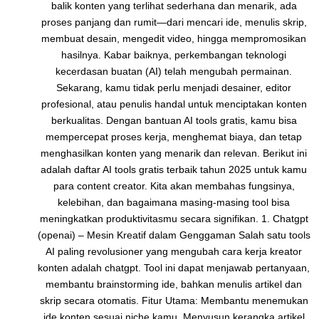
balik konten yang terlihat sederhana dan menarik, ada
proses panjang dan rumit—dari mencari ide, menulis skrip,
membuat desain, mengedit video, hingga mempromosikan
hasilnya. Kabar baiknya, perkembangan teknologi
kecerdasan buatan (AI) telah mengubah permainan.
Sekarang, kamu tidak perlu menjadi desainer, editor
profesional, atau penulis handal untuk menciptakan konten
berkualitas. Dengan bantuan AI tools gratis, kamu bisa
mempercepat proses kerja, menghemat biaya, dan tetap
menghasilkan konten yang menarik dan relevan. Berikut ini
adalah daftar AI tools gratis terbaik tahun 2025 untuk kamu
para content creator. Kita akan membahas fungsinya,
kelebihan, dan bagaimana masing-masing tool bisa
meningkatkan produktivitasmu secara signifikan. 1. Chatgpt
(openai) – Mesin Kreatif dalam Genggaman Salah satu tools
AI paling revolusioner yang mengubah cara kerja kreator
konten adalah chatgpt. Tool ini dapat menjawab pertanyaan,
membantu brainstorming ide, bahkan menulis artikel dan
skrip secara otomatis. Fitur Utama: Membantu menemukan
ide konten sesuai niche kamu. Menyusun kerangka artikel