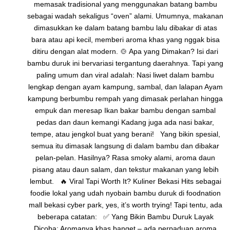
memasak tradisional yang menggunakan batang bambu
sebagai wadah sekaligus “oven” alami. Umumnya, makanan
dimasukkan ke dalam batang bambu lalu dibakar di atas
bara atau api kecil, memberi aroma khas yang nggak bisa
ditiru dengan alat modern. 🍲 Apa yang Dimakan? Isi dari
bambu duruk ini bervariasi tergantung daerahnya. Tapi yang
paling umum dan viral adalah: Nasi liwet dalam bambu
lengkap dengan ayam kampung, sambal, dan lalapan Ayam
kampung berbumbu rempah yang dimasak perlahan hingga
empuk dan meresap Ikan bakar bambu dengan sambal
pedas dan daun kemangi Kadang juga ada nasi bakar,
tempe, atau jengkol buat yang berani! Yang bikin spesial,
semua itu dimasak langsung di dalam bambu dan dibakar
pelan-pelan. Hasilnya? Rasa smoky alami, aroma daun
pisang atau daun salam, dan tekstur makanan yang lebih
lembut. 🔥 Viral Tapi Worth It? Kuliner Bekasi Hits sebagai
foodie lokal yang udah nyobain bambu duruk di foodnation
mall bekasi cyber park, yes, it’s worth trying! Tapi tentu, ada
beberapa catatan: ✅ Yang Bikin Bambu Duruk Layak
Dicoba: Aromanya khas banget – ada perpaduan aroma