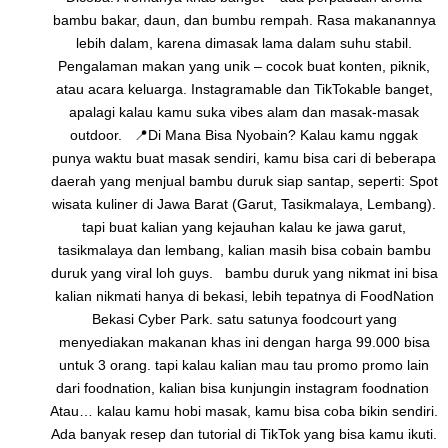
bambu bakar, daun, dan bumbu rempah. Rasa makanannya
lebih dalam, karena dimasak lama dalam suhu stabil.
Pengalaman makan yang unik – cocok buat konten, piknik,
atau acara keluarga. Instagramable dan TikTokable banget,
apalagi kalau kamu suka vibes alam dan masak-masak
outdoor. 📍Di Mana Bisa Nyobain? Kalau kamu nggak
punya waktu buat masak sendiri, kamu bisa cari di beberapa
daerah yang menjual bambu duruk siap santap, seperti: Spot
wisata kuliner di Jawa Barat (Garut, Tasikmalaya, Lembang).
tapi buat kalian yang kejauhan kalau ke jawa garut,
tasikmalaya dan lembang, kalian masih bisa cobain bambu
duruk yang viral loh guys. bambu duruk yang nikmat ini bisa
kalian nikmati hanya di bekasi, lebih tepatnya di FoodNation
Bekasi Cyber Park. satu satunya foodcourt yang
menyediakan makanan khas ini dengan harga 99.000 bisa
untuk 3 orang. tapi kalau kalian mau tau promo promo lain
dari foodnation, kalian bisa kunjungin instagram foodnation
Atau… kalau kamu hobi masak, kamu bisa coba bikin sendiri.
Ada banyak resep dan tutorial di TikTok yang bisa kamu ikuti.