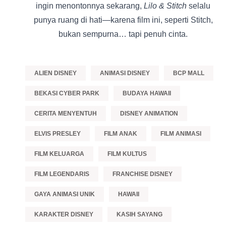
ingin menontonnya sekarang,
Lilo & Stitch
selalu
punya ruang di hati—karena film ini, seperti Stitch,
bukan sempurna… tapi penuh cinta.
ALIEN DISNEY
ANIMASI DISNEY
BCP MALL
BEKASI CYBER PARK
BUDAYA HAWAII
CERITA MENYENTUH
DISNEY ANIMATION
ELVIS PRESLEY
FILM ANAK
FILM ANIMASI
FILM KELUARGA
FILM KULTUS
FILM LEGENDARIS
FRANCHISE DISNEY
GAYA ANIMASI UNIK
HAWAII
KARAKTER DISNEY
KASIH SAYANG