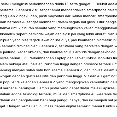
l dan selalu mengikuti perkembangan dunia IT serta gadget. Berikut a
tama, Generasi Z tu sangat amat mengandalkan smartphone dalam akti
 yang Gen Z ngaku deh, pasti mayoritas dari kalian mencari smartphon
dah berbasis AI sangat membantu dalam segala hal guys. Fitur pengisi
au hanya untuk hiburan semata yang memungkinkan kalian menggunakan
metrik seperti pemindai wajah dan sidik jari yang lebih akurat. Nah 
ipuan yang bisa terjadi lewat online guys, jadi keamanan biometrik 
semakin diminati oleh Generasi Z, terutama yang berkaitan dengan k
jantung, kadar oksigen, dan kualitas tidur. Earbuds dengan teknologi 
ivitas harian. 3. Perkembangan Laptop dan Tablet Hybrid Mobilitas tin
am bekerja atau belajar. Performa tinggi dengan prosesor terbaru un
ming menjadi salah satu hobi utama Generasi Z, dan inovasi dalam i
t-gen dengan grafis realistis dan performa tinggi. VR dan AR gamin
in populer di kalangan Generasi Z yang menginginkan kemudahan dalam
l berbagai perangkat. Lampu pintar yang dapat diatur melalui aplika
alam adopsi teknologi terbaru, mulai dari smartphone AI, wearable te
ahan dan pengalaman baru bagi penggunanya, dan ini menjadi hal pos
dget. Dengan kemajuan ini, masa depan digital semakin menarik untuk 