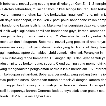
dalah beberapa inovasi yang sedang tren di kalangan Gen Z. 1. Smartph
vitas sehari-hari, mulai dari komunikasi hingga hiburan. Tren terba
e yang mampu menghasilkan foto berkualitas tinggi kan? hehe, mimin j
an daya super cepat, kalian Gen Z pasti pakai handphone kalian hamp
 handphone kalian lebih lama. Makanya fitur pengisian daya yang sup
ini lebih wajib lagi dalam pemilihan handphone guys, karena keamanan
ini sangat penting di zaman sekarang. 2. Wearable Technology untuk G
esehatan dan kebugaran. Beberapa inovasi yang populer di antaranya:
noise-canceling untuk pengalaman audio yang lebih imersif. Ring fitne
ggi membuat laptop dan tablet hybrid semakin diminati. Perangkat ini
tuk multitasking tanpa hambatan. Dukungan stylus dan layar sentuh y
ndustri ini terus berkembang, seperti: Cloud gaming yang memungkink
g yang menghadirkan pengalaman bermain lebih mendalam. 5. Internet
 kehidupan sehari-hari. Beberapa perangkat yang sedang tren melipu
si atau perintah suara. Keamanan rumah berbasis AI dengan kamera da
ch, hingga cloud gaming dan rumah pintar. Inovasi di dunia IT dan gad
itif kedepannya karena Generasi kedepannya tidak akan gaptek soal
diikuti. © 2025 Bekasi Cyber Park.