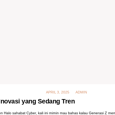
MARCH 13, 2025
APRIL 3, 2025
ADMIN
 Inovasi yang Sedang Tren
en Halo sahabat Cyber, kali ini mimin mau bahas kalau Generasi Z me