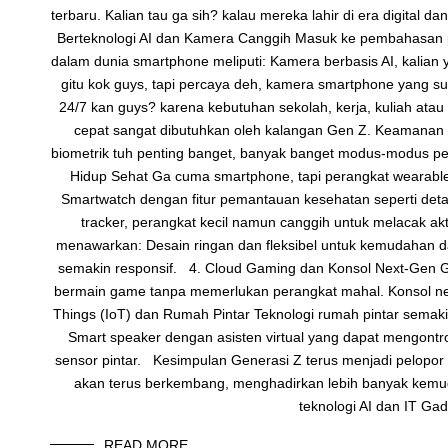
terbaru. Kalian tau ga sih? kalau mereka lahir di era digita
Berteknologi AI dan Kamera Canggih Masuk ke pembahasan per
dalam dunia smartphone meliputi: Kamera berbasis AI, kalian
gitu kok guys, tapi percaya deh, kamera smartphone yang su
24/7 kan guys? karena kebutuhan sekolah, kerja, kuliah at
cepat sangat dibutuhkan oleh kalangan Gen Z. Keamanan bio
biometrik tuh penting banget, banyak banget modus-modus pen
Hidup Sehat Ga cuma smartphone, tapi perangkat wearable 
Smartwatch dengan fitur pemantauan kesehatan seperti detak 
tracker, perangkat kecil namun canggih untuk melacak akt
menawarkan: Desain ringan dan fleksibel untuk kemudahan dal
semakin responsif. 4. Cloud Gaming dan Konsol Next-Gen Ga
bermain game tanpa memerlukan perangkat mahal. Konsol nex
Things (IoT) dan Rumah Pintar Teknologi rumah pintar semak
Smart speaker dengan asisten virtual yang dapat mengontro
sensor pintar. Kesimpulan Generasi Z terus menjadi pelopor d
akan terus berkembang, menghadirkan lebih banyak kemud
teknologi AI dan IT Ga
READ MORE