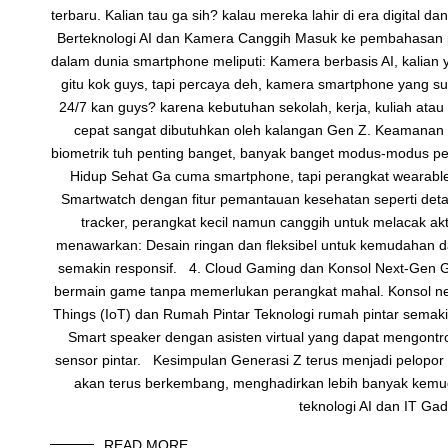
terbaru. Kalian tau ga sih? kalau mereka lahir di era digita
Berteknologi AI dan Kamera Canggih Masuk ke pembahasan per
dalam dunia smartphone meliputi: Kamera berbasis AI, kalian
gitu kok guys, tapi percaya deh, kamera smartphone yang su
24/7 kan guys? karena kebutuhan sekolah, kerja, kuliah at
cepat sangat dibutuhkan oleh kalangan Gen Z. Keamanan bio
biometrik tuh penting banget, banyak banget modus-modus pen
Hidup Sehat Ga cuma smartphone, tapi perangkat wearable 
Smartwatch dengan fitur pemantauan kesehatan seperti detak 
tracker, perangkat kecil namun canggih untuk melacak akt
menawarkan: Desain ringan dan fleksibel untuk kemudahan dal
semakin responsif. 4. Cloud Gaming dan Konsol Next-Gen Ga
bermain game tanpa memerlukan perangkat mahal. Konsol nex
Things (IoT) dan Rumah Pintar Teknologi rumah pintar semak
Smart speaker dengan asisten virtual yang dapat mengontro
sensor pintar. Kesimpulan Generasi Z terus menjadi pelopor d
akan terus berkembang, menghadirkan lebih banyak kemud
teknologi AI dan IT Ga
READ MORE