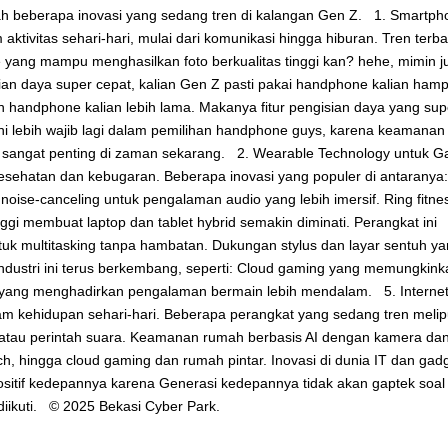
dalah beberapa inovasi yang sedang tren di kalangan Gen Z. 1. Smartph
vitas sehari-hari, mulai dari komunikasi hingga hiburan. Tren terba
e yang mampu menghasilkan foto berkualitas tinggi kan? hehe, mimin j
an daya super cepat, kalian Gen Z pasti pakai handphone kalian hamp
 handphone kalian lebih lama. Makanya fitur pengisian daya yang sup
ini lebih wajib lagi dalam pemilihan handphone guys, karena keamanan
ini sangat penting di zaman sekarang. 2. Wearable Technology untuk G
esehatan dan kebugaran. Beberapa inovasi yang populer di antaranya:
noise-canceling untuk pengalaman audio yang lebih imersif. Ring fitne
ggi membuat laptop dan tablet hybrid semakin diminati. Perangkat ini
tuk multitasking tanpa hambatan. Dukungan stylus dan layar sentuh y
ndustri ini terus berkembang, seperti: Cloud gaming yang memungkink
g yang menghadirkan pengalaman bermain lebih mendalam. 5. Internet
 kehidupan sehari-hari. Beberapa perangkat yang sedang tren melipu
si atau perintah suara. Keamanan rumah berbasis AI dengan kamera da
ch, hingga cloud gaming dan rumah pintar. Inovasi di dunia IT dan gad
itif kedepannya karena Generasi kedepannya tidak akan gaptek soal
diikuti. © 2025 Bekasi Cyber Park.