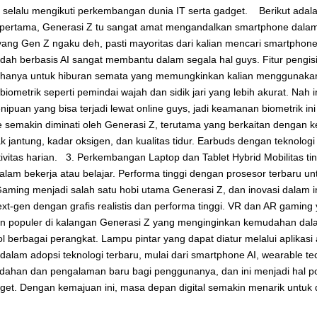
l dan selalu mengikuti perkembangan dunia IT serta gadget. Berikut a
tama, Generasi Z tu sangat amat mengandalkan smartphone dalam akti
 yang Gen Z ngaku deh, pasti mayoritas dari kalian mencari smartphon
dah berbasis AI sangat membantu dalam segala hal guys. Fitur pengisi
au hanya untuk hiburan semata yang memungkinkan kalian menggunakan
metrik seperti pemindai wajah dan sidik jari yang lebih akurat. Nah 
ipuan yang bisa terjadi lewat online guys, jadi keamanan biometrik 
semakin diminati oleh Generasi Z, terutama yang berkaitan dengan k
jantung, kadar oksigen, dan kualitas tidur. Earbuds dengan teknologi 
ivitas harian. 3. Perkembangan Laptop dan Tablet Hybrid Mobilitas tin
am bekerja atau belajar. Performa tinggi dengan prosesor terbaru un
ming menjadi salah satu hobi utama Generasi Z, dan inovasi dalam i
t-gen dengan grafis realistis dan performa tinggi. VR dan AR gamin
in populer di kalangan Generasi Z yang menginginkan kemudahan dalam
l berbagai perangkat. Lampu pintar yang dapat diatur melalui aplika
alam adopsi teknologi terbaru, mulai dari smartphone AI, wearable te
ahan dan pengalaman baru bagi penggunanya, dan ini menjadi hal pos
dget. Dengan kemajuan ini, masa depan digital semakin menarik untuk 