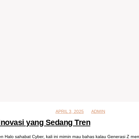
MARCH 13, 2025
APRIL 3, 2025
ADMIN
 Inovasi yang Sedang Tren
en Halo sahabat Cyber, kali ini mimin mau bahas kalau Generasi Z me